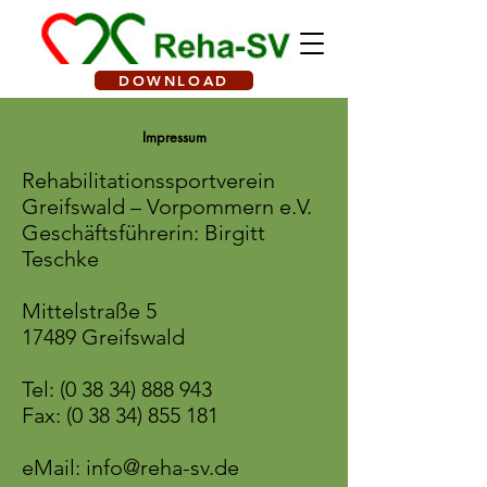
DOWNLOAD
Impressum
Rehabilitationssportverein
Greifswald – Vorpommern e.V.
Geschäftsführerin: Birgitt
Teschke
Mittelstraße 5
17489 Greifswald
Tel:
(0 38 34) 888 943
Fax: (0 38 34) 855 181
eMail:
info@reha-sv.de