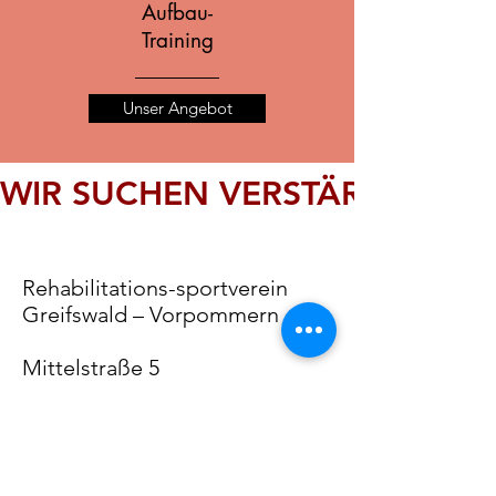
Aufbau-
Training
Unser Angebot
WIR SUCHEN VERSTÄRKUNG F
Rehabilitations-sportverein
Greifswald – Vorpommern e.V.
Mittelstraße 5
17489 Greifswald
Geschäftsführerin: Birgitt
Teschke